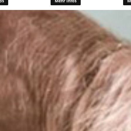
os
Mehr Infos
M