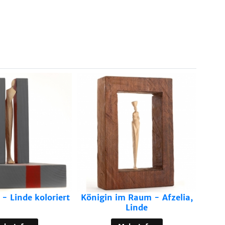
Men
- Linde koloriert
Königin im Raum - Afzelia,
Linde