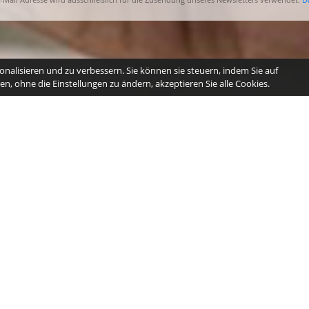
nalisieren und zu verbessern. Sie können sie steuern, indem Sie auf
n, ohne die Einstellungen zu ändern, akzeptieren Sie alle Cookies.