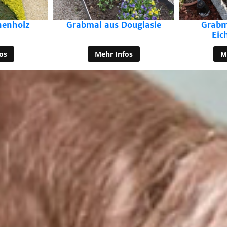
ouglasie
Grabmal aus alten
Grabmal 
Eichenbalken
kombini
os
Mehr Infos
M