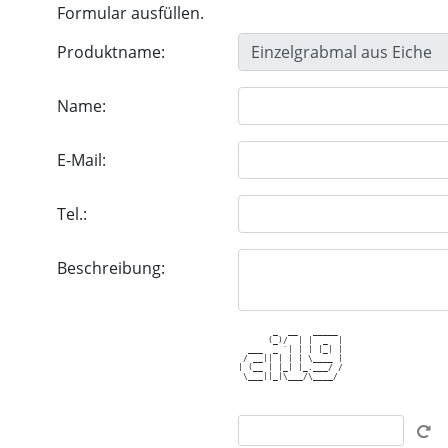
Formular ausfüllen.
Produktname:
Name:
E-Mail:
Tel.:
Beschreibung:
       _  __   _____ 

      (_)/  | |  _  |

  ___  _ `| | | |_| |

 / __|| | | | \____ |

| (__ | |_| |_.___/ /

 \___||_|\___/\____/ 
