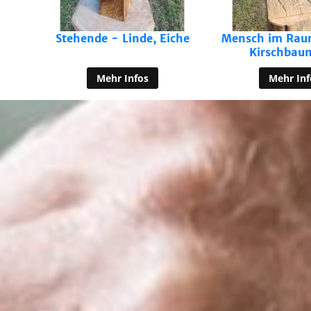
che
Mensch im Raum - Linde,
Arbeit 
Kirschbaumholz
Ausstellungspro
Kum in H
Mehr Infos
Mehr Inf