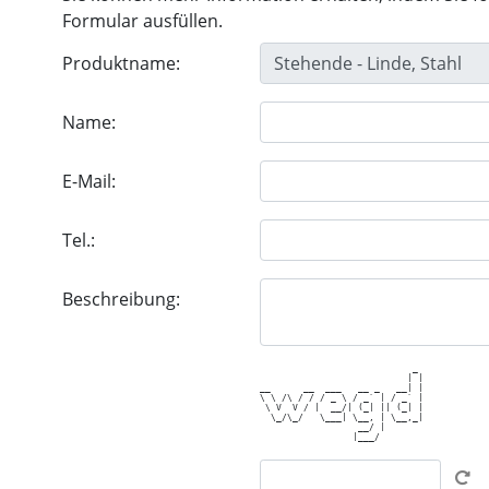
Formular ausfüllen.
Produktname:
Name:
E-Mail:
Tel.:
Beschreibung:
                            _ 

                           | |

__      __  ___   __ _   __| |

\ \ /\ / / / _ \ / _` | / _` |

 \ V  V / |  __/| (_| || (_| |

  \_/\_/   \___| \__, | \__,_|

                  __/ |       
